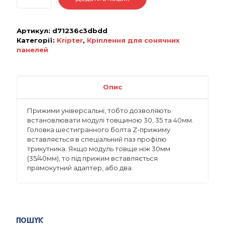
Артикул:
d71236c3dbdd
Категорії:
Kripter
,
Кріплення для сонячних
панелей
Опис
Прижими універсальні, тобто дозволяють
встановлювати модулі товщиною 30, 35 та 40мм.
Головка шестигранного болта Z-прижиму
вставляється в спеціальний паз профілю
трикутника. Якщо модуль товще ніж 30мм
(35/40мм), то під прижим вставляється
прямокутний адаптер, або два.
Пошук