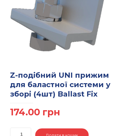
Z-подібний UNI прижим
для баластної системи у
зборі (4шт) Ballast Fix
174.00
грн
Додати в кошик