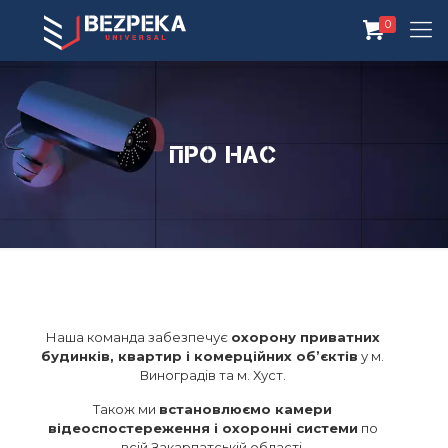
0
Про нас
Наша команда забезпечує
охорону приватних
будинків, квартир і комерційних об’єктів
у м.
Виноградів та м. Хуст.
Також ми
встановлюємо камери
відеоспостереження і охоронні системи
по
всій Закарпатській області.