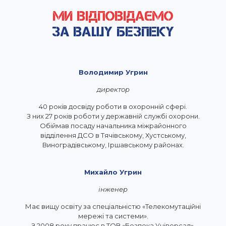
МИ ВІДПОВІДАЄМО
ЗА ВАШУ БЕЗПЕКУ
Володимир Угрин
директор
40 років досвіду роботи в охоронній сфері.
З них 27 років роботи у державній службі охорони.
Обіймав посаду начальника міжрайонного
відділення ДСО в Тячівському, Хустському,
Виноградівському, Іршавському районах.
Михайло Угрин
інженер
Має вищу освіту за спеціальністю «Телекомутаційні
мережі та системи».
З 2008 року працює в ТОВ «Безпека Універсал».