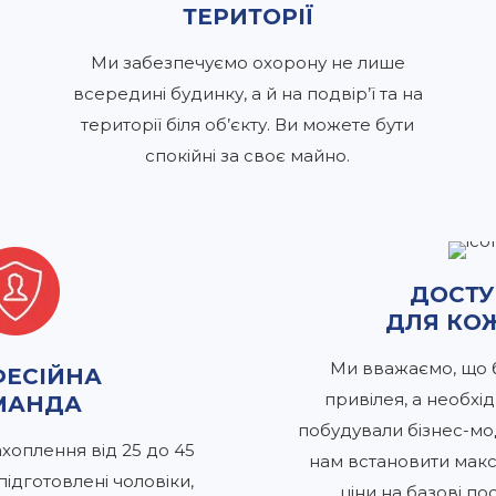
ТЕРИТОРІЇ
Ми забезпечуємо охорону не лише
всередині будинку, а й на подвір’ї та на
території біля об’єкту. Ви можете бути
спокійні за своє майно.
ДОСТ
ДЛЯ КО
Ми вважаємо, що б
ЕСІЙНА
привілея, а необхід
МАНДА
побудували бізнес-мо
ахоплення від 25 до 45
нам встановити макс
підготовлені чоловіки,
ціни на базові по