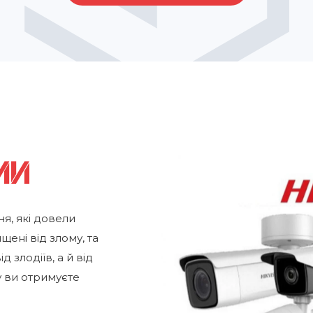
ми
, які довели
щені від злому, та
 злодіїв, а й від
у ви отримуєте