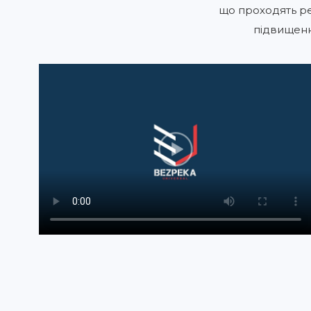
що проходять ре
підвищення