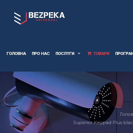
Головна
Про нас
Послуги
Товари
Програ
Голо
Superior Keypad Plus bla