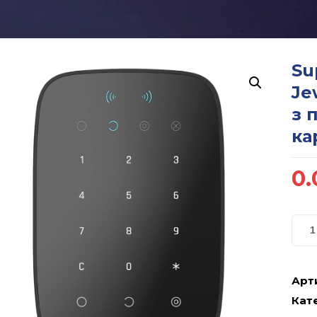
Su
Je
з 
ка
0.
Арт
Кате