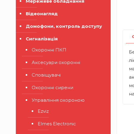
Мережеве обладнання
Відеонагляд
Домофони, контроль доступу
Сигналізація
Охоронні ПКП
Бе
лі
Аксесуари охоронні
ма
Сповіщувачі
ак
мо
Охоронні сирени
н
Управління охороною
Ezviz
Elmes Electronic