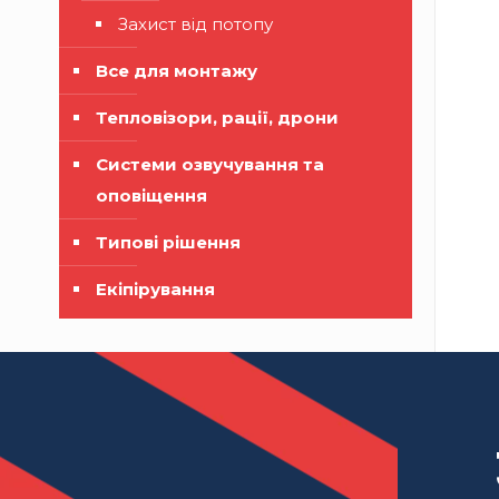
Захист від потопу
Все для монтажу
Тепловізори, рації, дрони
Системи озвучування та
оповіщення
Типові рішення
Екіпірування