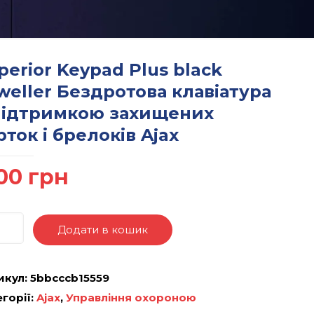
perior Keypad Plus black
weller Бездротова клавіатура
підтримкою захищених
рток і брелоків Ajax
00
грн
Додати в кошик
икул:
5bbcccb15559
горії:
Ajax
,
Управління охороною