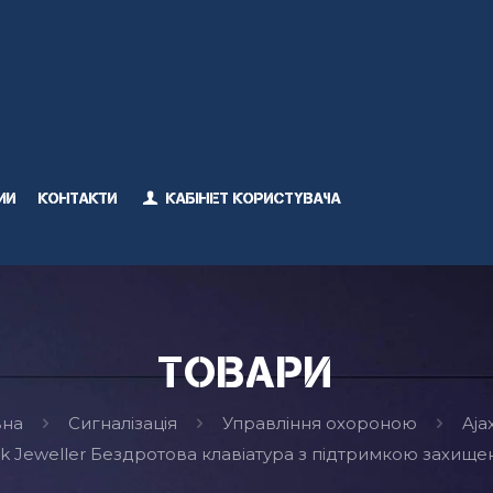
ми
Контакти
Кабінет користувача
Товари
вна
Сигналізація
Управління охороною
Aja
ck Jeweller Бездротова клавіатура з підтримкою захищен