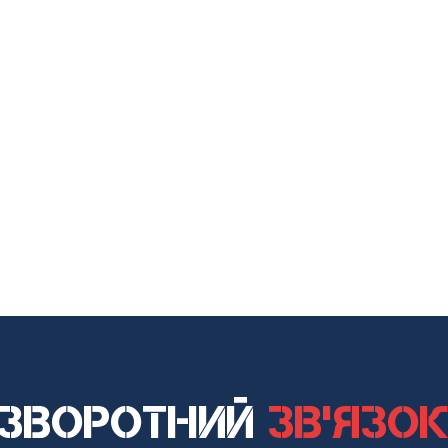
Зворотний
зв'язо