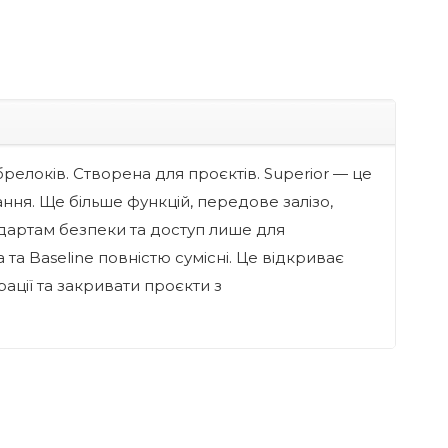
релоків. Створена для проєктів. Superior — це
ння. Ще більше функцій, передове залізо,
ндартам безпеки та доступ лише для
 та Baseline повністю сумісні. Це відкриває
ації та закривати проєкти з