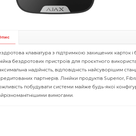
Опис
здротова клавіатура з підтримкою захищених карток і б
нійка бездротових пристроїв для проєктного використа
ксимальна надійність, відповідність найсуворішим ста
редитованих партнерів. Лінійки продуктів Superior, Fibra
жливість побудувати системи майже будь-якої конфігур
айрізноманітнішими вимогами.