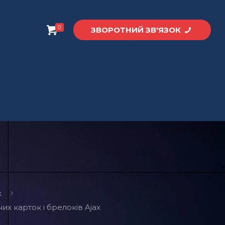
0
ЗВОРОТНИЙ ЗВ'ЯЗОК
x
их карток і брелоків Ajax