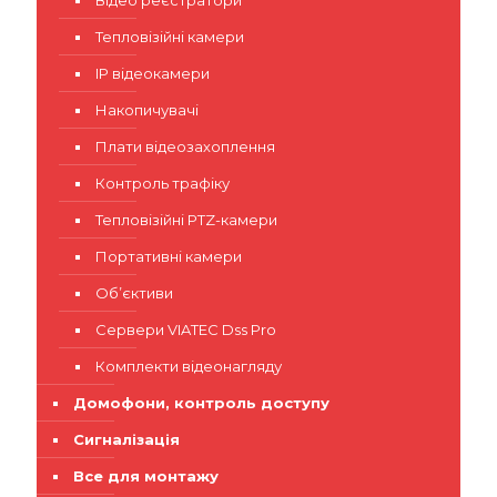
Відео реєстратори
Тепловізійні камери
IP відеокамери
Накопичувачі
Плати відеозахоплення
Контроль трафіку
Тепловізійні PTZ-камери
Портативні камери
Об’єктиви
Сервери VIATEC Dss Pro
Комплекти відеонагляду
Домофони, контроль доступу
Сигналізація
Все для монтажу