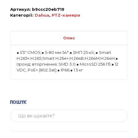
Артикул:
b9ccc20eb719
Категорії:
Dahua
,
PTZ-камери
Опис
● 1/3″ CMOS;● 5-80 мм 54°;● 2МП 25 к/с;● Smart
H.265+;H.265;Smart H.264+;H.264B;H.264M;H.264H;●
прохід; вторгнення; SMD 3.0;● MicroSD 256 Гб;● 12
VDC, PoE+ (802.3at);● IP66;● 1.5 кг
Пошук