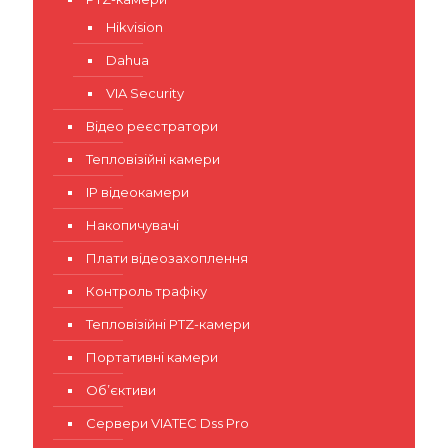
Hikvision
Dahua
VIA Security
Відео реєстратори
Тепловізійні камери
IP відеокамери
Накопичувачі
Плати відеозахоплення
Контроль трафіку
Тепловізійні PTZ-камери
Портативні камери
Об’єктиви
Сервери VIATEC Dss Pro