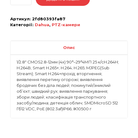
Артикул:
2fd80393fa87
Категорії:
Dahua
,
PTZ-камери
Опис
1/2.8″ CMOS2.8-12мм (4х) 90°–29°4МП 25 к/сH.264H;
H.264B; Smart H.265+; H.264; H.265; MJPEG(Sub
Stream); Smart H.264+прохід; вторгнення;
виявлення перетину огорожі; виявлення
бродячих без діла людей; покинутий/зниклий
об’єкт; швидкий рух; виявлення паркування;
збори людей; класифікація транспортного
засобу/людина; детекція облич; SMDMicroSD 512
Гб12 VDC, PoE (802.3af)IP66; IK10500 г