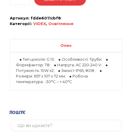
Артикул:
fdde6011cbf8
Категорії:
VIDEX
,
Освітлення
Опис
● Тип цоколя: G 13; ● Особливості: Труби; ●
Формфактор: T8; ● Напруга: AC 220-240 V; ●
Потужність: 10W x2; ● Захист IP65, IK08 ; ●
Розміри: 657 х 107 х 72 мм; ● Робоча
температура: -30°C – + 40°С
Пошук