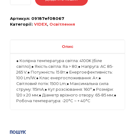
Артикул:
09187ef08067
Категорії:
VIDEX
,
Освітлення
Опис
● Колірна температура світла: 4100K (біле
світло);● Якість світла: Ra > 80;● Напруга: AC 85-
265 V;● Потужність: 15 Вт;● Енергоефективність:
100 Lm/W;● Клас енергоспоживання: А+;●
Світловий потік: 1500 Lm;● Максимальна сила
струму: 115mA;● Кут розсіювання: 160°;● Розміри:
120 x 20 мм;● Діаметр врізного отвору: 65-85 мм;●
Робоча температура: -20°C ~ + 40°С
Пошук