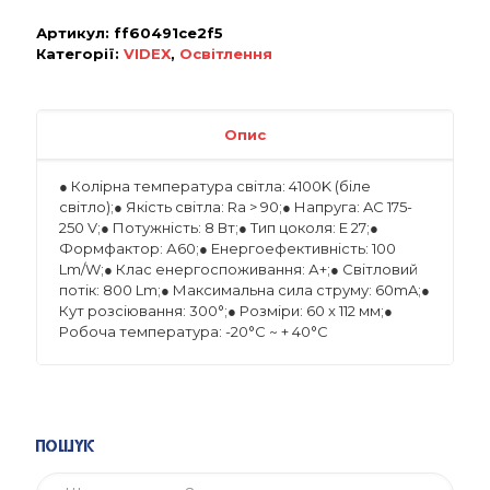
Артикул:
ff60491ce2f5
Категорії:
VIDEX
,
Освітлення
Опис
● Колірна температура світла: 4100K (біле
світло);● Якість світла: Ra > 90;● Напруга: AC 175-
250 V;● Потужність: 8 Вт;● Тип цоколя: Е 27;●
Формфактор: А60;● Енергоефективність: 100
Lm/W;● Клас енергоспоживання: А+;● Світловий
потік: 800 Lm;● Максимальна сила струму: 60mA;●
Кут розсіювання: 300°;● Розміри: 60 x 112 мм;●
Робоча температура: -20°C ~ + 40°С
Пошук