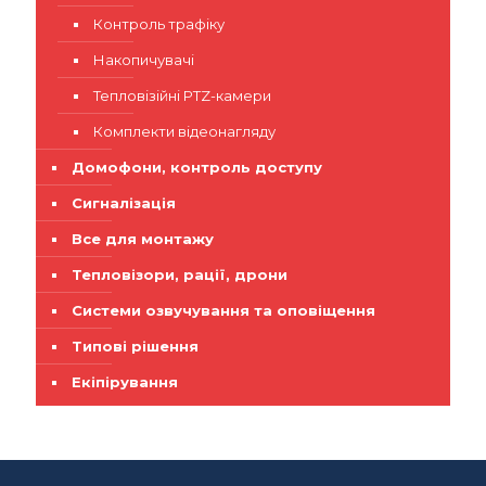
Контроль трафіку
Накопичувачі
Тепловізійні PTZ-камери
Комплекти відеонагляду
Домофони, контроль доступу
Сигналізація
Все для монтажу
Тепловізори, рації, дрони
Системи озвучування та оповіщення
Типові рішення
Екіпірування