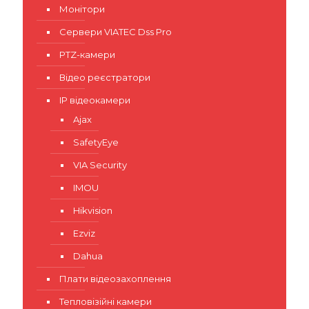
Монітори
Сервери VIATEC Dss Pro
PTZ-камери
Відео реєстратори
IP відеокамери
Ajax
SafetyEye
VIA Security
IMOU
Hikvision
Ezviz
Dahua
Плати відеозахоплення
Тепловізійні камери