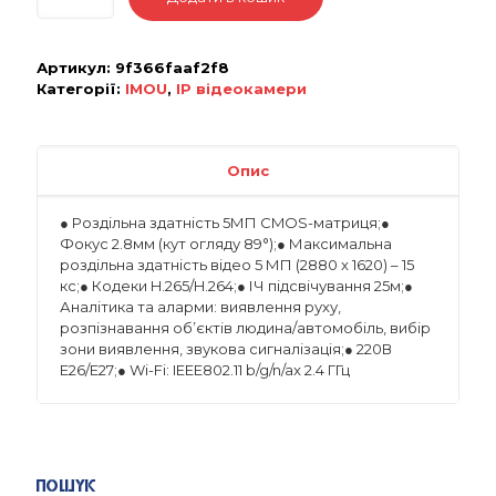
Артикул:
9f366faaf2f8
Категорії:
IMOU
,
IP відеокамери
Опис
● Роздільна здатність 5МП CMOS-матриця;●
Фокус 2.8мм (кут огляду 89°);● Максимальна
роздільна здатність відео 5 МП (2880 x 1620) – 15
кс;● Кодеки H.265/H.264;● ІЧ підсвічування 25м;●
Аналітика та аларми: виявлення руху,
розпізнавання об’єктів людина/автомобіль, вибір
зони виявлення, звукова сигналізація;● 220В
E26/E27;● Wi-Fi: IEEE802.11 b/g/n/ax 2.4 ГГц
Пошук