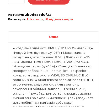
Артикул:
2b0deaed0f32
Категорії:
Hikvision
,
IP відеокамери
Опис
● Роздільна здатність 8МП, 1/1.8″ CMOS-матриця;●
Фокус 2.8мм (кут огляду 105°);● Максимальна
роздільна здатність відео 8 МП (3840× 2160) – 25
кс;● Кодеки H.265; H.264; H.264+; H.265+; MJPEG;●
ІЧ+видиме світло (до 40м);● Функції зображення:
поворот зображення, насиченість, яскравість,
контрастність, різкість, WDR, 3D DNR, HLC, BLC,
водяний знак;● Аналітика та аларми: перетин лінії,
вторгнення, вхід у регіон, вихід з регіону,
захоплення обличчя, виявлення зміни сцени,
виявлення руху (підтримується спрацьовування
сигналізації за вказаними типами цілей (людина та
автомобіль)), сигналізація саботажу,