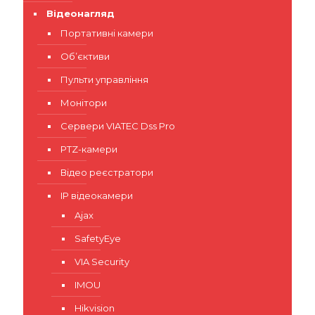
Відеонагляд
Портативні камери
Об’єктиви
Пульти управління
Монітори
Сервери VIATEC Dss Pro
PTZ-камери
Відео реєстратори
IP відеокамери
Ajax
SafetyEye
VIA Security
IMOU
Hikvision