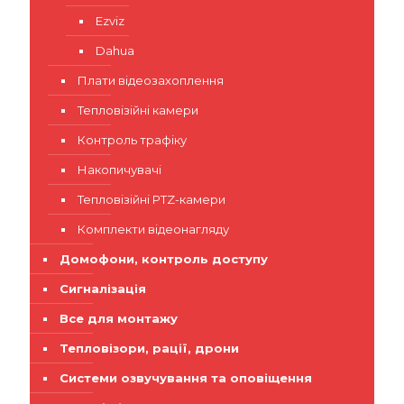
Ezviz
Dahua
Плати відеозахоплення
Тепловізійні камери
Контроль трафіку
Накопичувачі
Тепловізійні PTZ-камери
Комплекти відеонагляду
Домофони, контроль доступу
Сигналізація
Все для монтажу
Тепловізори, рації, дрони
Системи озвучування та оповіщення