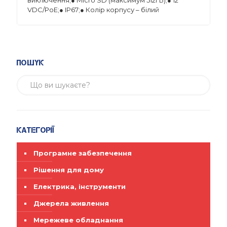
виключення;● Micro SD (максимум 512ГБ);● 12
VDC/PoE;● IP67;● Колір корпусу – білий
Пошук
Категорії
Програмне забезпечення
Рішення для дому
Електрика, інструменти
Джерела живлення
Мережеве обладнання