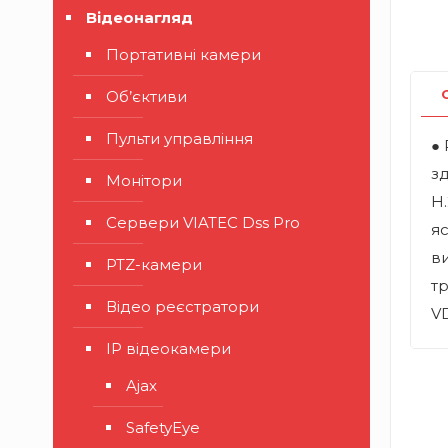
Відеонагляд
Портативні камери
Об’єктиви
Пульти управління
● 
зд
Монітори
H.
Сервери VIATEC Dss Pro
яс
ви
PTZ-камери
тр
Відео реєстратори
VD
IP відеокамери
Ajax
SafetyEye