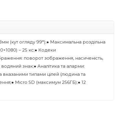
.8мм (кут огляду 99°);● Максимальна роздільна
20×1080) – 25 кс;● Кодеки
зображення: поворот зображення, насиченість,
, водяний знак;● Аналітика та аларми:
за вказаними типами цілей (людина та
ення;● Micro SD (максимум 256ГБ);● 12