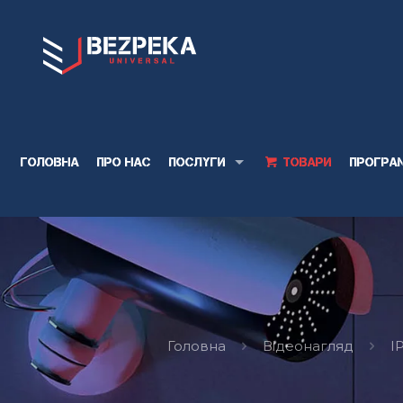
Головна
Про нас
Послуги
Товари
Програ
Головна
Відеонагляд
I