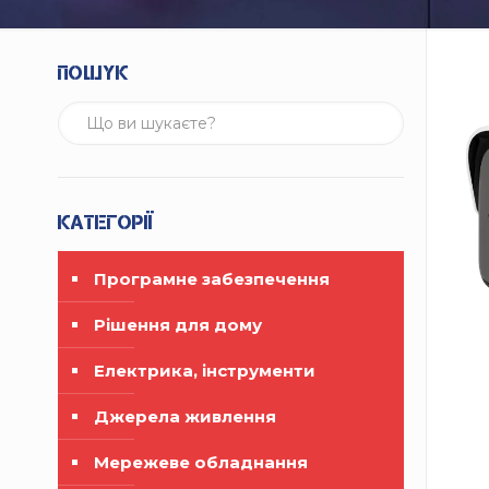
Пошук
Категорії
Програмне забезпечення
Рішення для дому
Електрика, інструменти
Джерела живлення
Мережеве обладнання