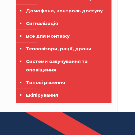
Домофони, контроль доступу
Сигналізація
Все для монтажу
Тепловізори, рації, дрони
Системи озвучування та
оповіщення
Типові рішення
Екіпірування