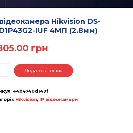
 відеокамера Hikvision DS-
D1P43G2-IUF 4МП (2.8мм)
805.00
грн
Додати в кошик
икул:
44b4740d149f
горії:
Hikvision
,
IP відеокамери