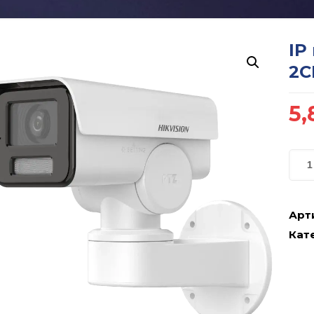
IP
2C
5,
Арт
Кате