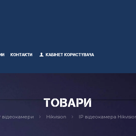
ми
Контакти
Кабінет користувача
Товари
P відеокамери
Hikvision
IP відеокамера Hikvisi