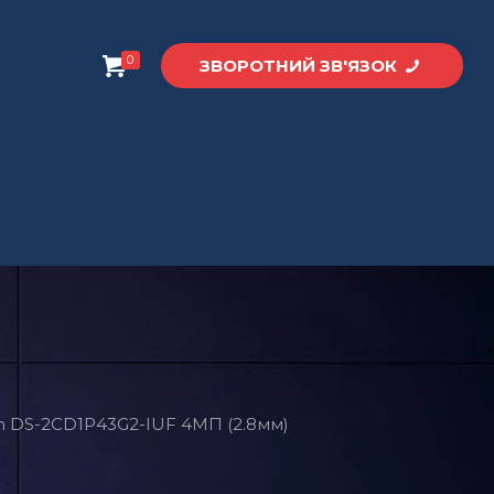
0
ЗВОРОТНИЙ ЗВ'ЯЗОК
on DS-2CD1P43G2-IUF 4МП (2.8мм)