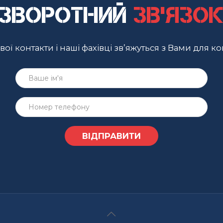
Зворотний
зв'язо
ої контакти і наші фахівці зв’яжуться з Вами для ко