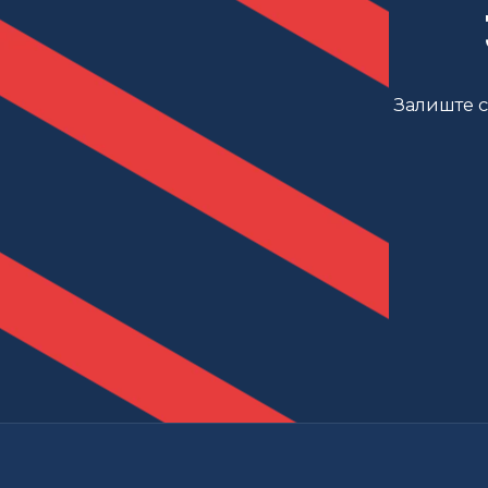
Залиште св