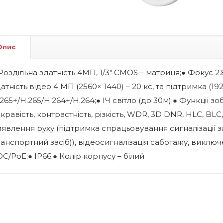
Опис
Роздільна здатність 4МП, 1/3″ CMOS – матриця;● Фокус 2
атність відео 4 МП (2560× 1440) – 20 кс, та підтримка (19
265+/H.265/H.264+/H.264;● ІЧ світло (до 30м);● Функції 
кравість, контрастність, різкість, WDR, 3D DNR, HLC, BLC
явлення руху (підтримка спрацьовування сигналізації 
анспортний засіб)), відеосигналізація саботажу, виключ
C/PoE;● IP66;● Колір корпусу – білий