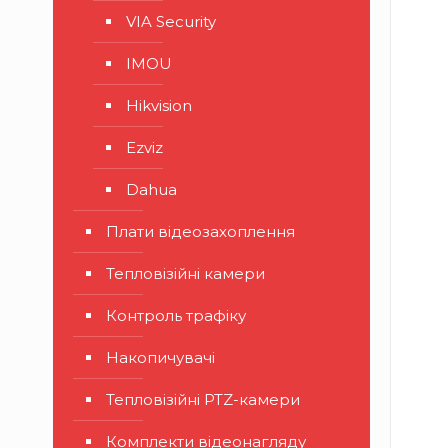
VIA Security
IMOU
Hikvision
Ezviz
Dahua
Плати відеозахоплення
Тепловізійні камери
Контроль трафіку
Накопичувачі
Тепловізійні PTZ-камери
Комплекти відеонагляду