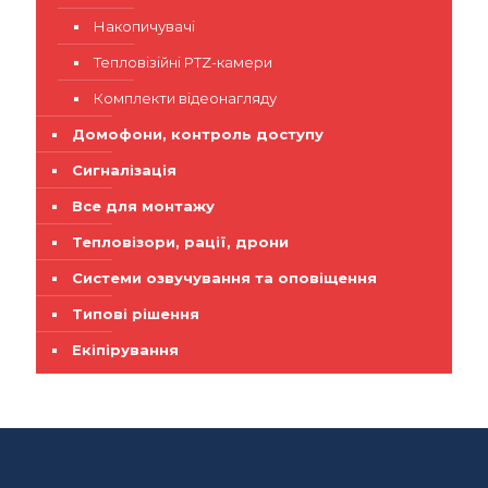
Накопичувачі
Тепловізійні PTZ-камери
Комплекти відеонагляду
Домофони, контроль доступу
Сигналізація
Все для монтажу
Тепловізори, рації, дрони
Системи озвучування та оповіщення
Типові рішення
Екіпірування