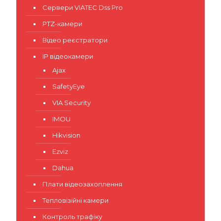
Сервери VIATEC Dss Pro
PTZ-камери
Відео реєстратори
IP відеокамери
Ajax
SafetyEye
VIA Security
IMOU
Hikvision
Ezviz
Dahua
Плати відеозахоплення
Тепловізійні камери
Контроль трафіку