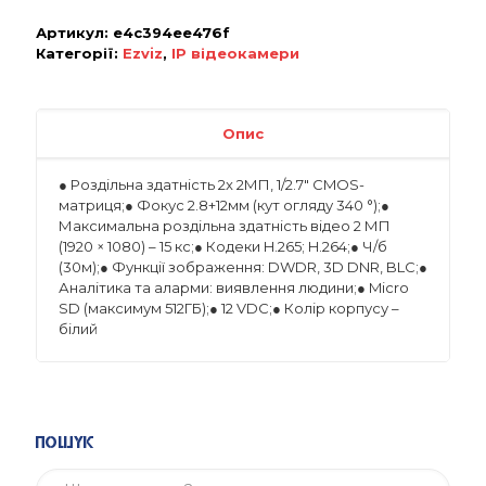
Артикул:
e4c394ee476f
Категорії:
Ezviz
,
IP відеокамери
Опис
● Роздільна здатність 2x 2МП, 1/2.7″ CMOS-
матриця;● Фокус 2.8+12мм (кут огляду 340 °);●
Максимальна роздільна здатність відео 2 МП
(1920 × 1080) – 15 кс;● Кодеки H.265; H.264;● Ч/б
(30м);● Функції зображення: DWDR, 3D DNR, BLC;●
Аналітика та аларми: виявлення людини;● Micro
SD (максимум 512ГБ);● 12 VDC;● Колір корпусу –
білий
Пошук