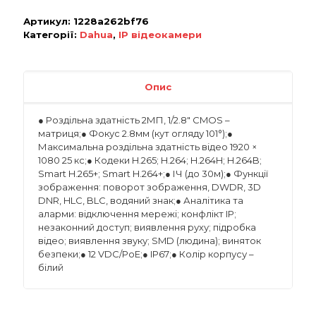
Артикул:
1228a262bf76
Категорії:
Dahua
,
IP відеокамери
Опис
● Роздільна здатність 2МП, 1/2.8″ CMOS –
матриця;● Фокус 2.8мм (кут огляду 101°);●
Максимальна роздільна здатність відео 1920 ×
1080 25 кс;● Кодеки H.265; H.264; H.264H; H.264B;
Smart H.265+; Smart H.264+;● ІЧ (до 30м);● Функції
зображення: поворот зображення, DWDR, 3D
DNR, HLC, BLC, водяний знак;● Аналітика та
аларми: відключення мережі; конфлікт IP;
незаконний доступ; виявлення руху; підробка
відео; виявлення звуку; SMD (людина); виняток
безпеки;● 12 VDC/PoE;● IP67;● Колір корпусу –
білий