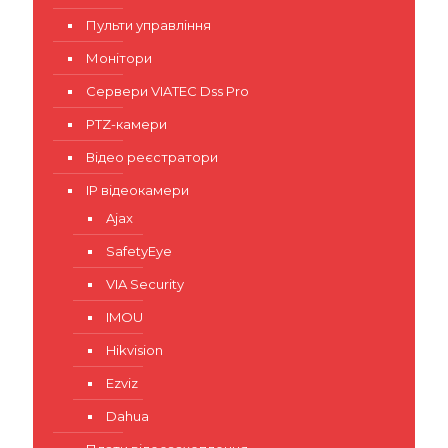
Пульти управління
Монітори
Сервери VIATEC Dss Pro
PTZ-камери
Відео реєстратори
IP відеокамери
Ajax
SafetyEye
VIA Security
IMOU
Hikvision
Ezviz
Dahua