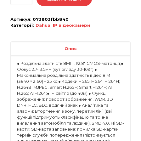
Артикул:
073803fbb840
Категорії:
Dahua
,
IP відеокамери
Опис
● Роздільна здатність 8МП, 1/2.8″ CMOS-матриця;●
Фокус 2.7-13.5мм (кут огляду 30-109°);●
Максимальна роздільна здатність відео 8 МП
(3840 × 2160) – 25 кс;● Кодеки H.265; H.264; H.264H;
H.264B; MJPEG, Smart H.265 +; Smart H.264+; AI
H.265; AI H.264;● ІЧ світло (до 40м);● Функції
зображення: поворот зображення, WDR, 3D
DNR, HLC, BLC, водяний знак;● Аналітика та
аларми: Вторгнення в зону, перетин лінії (дві
функції підтримують класифікацію та точне
виявлення автомобіля та людини), SMD 4.0, Ні SD-
карти; SD-карта заповнена; помилка SD-картки;
термін служби попередження (підтримується