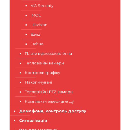
VIA Security
IMOU
Hikvision
Ezviz
Dahua
Плати відеозахоплення
Тепловізійні камери
Контроль трафіку
Накопичувачі
Тепловізійні PTZ-камери
Комплекти відеонагляду
Домофони, контроль доступу
Сигналізація