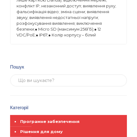
лише карткою Dahua); відключення мережі;
конфлікт IP; незаконний доступ; виявлення руху;
фальсифікація відео; зміна сцени; виявлення
звуку; виявлення недостатньої напруги;
розфокусування виявлення; виключення
безпеки;● Micro SD (максимум 256ГБ);● 12
VDC/PoE;● IP67;● Колір корпусу – білий
Пошук
Категорії
Програмне забезпечення
Рішення для дому