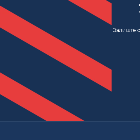
Залиште св