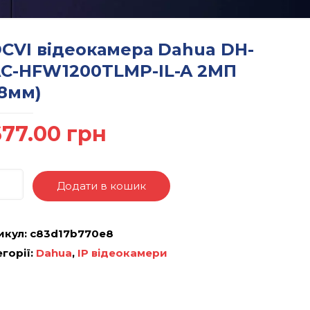
CVI відеокамера Dahua DH-
C-HFW1200TLMP-IL-A 2МП
.8мм)
677.00
грн
Додати в кошик
икул:
c83d17b770e8
горії:
Dahua
,
IP відеокамери