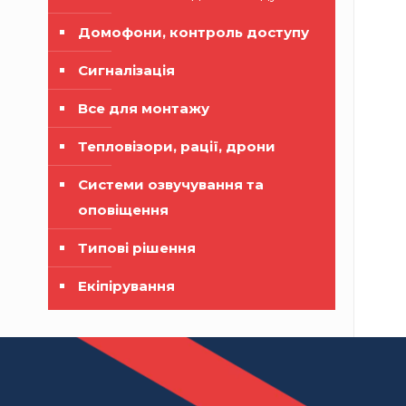
Домофони, контроль доступу
Сигналізація
Все для монтажу
Тепловізори, рації, дрони
Системи озвучування та
оповіщення
Типові рішення
Екіпірування