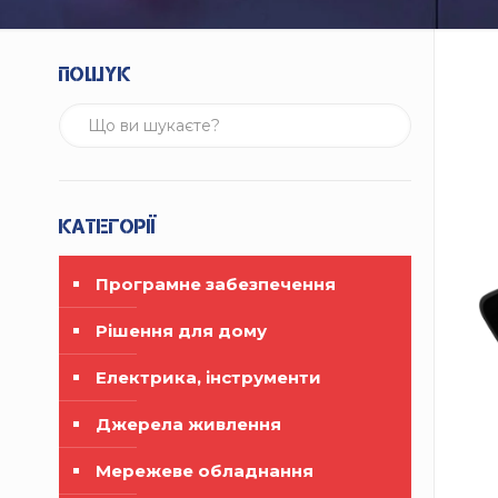
Пошук
Категорії
Програмне забезпечення
Рішення для дому
Електрика, інструменти
Джерела живлення
Мережеве обладнання