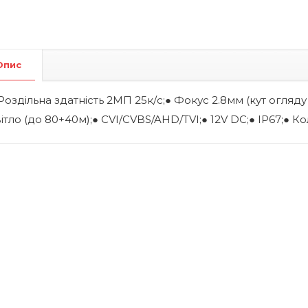
Опис
Роздільна здатність 2МП 25к/с;● Фокус 2.8мм (кут огля
ітло (до 80+40м);● CVI/CVBS/AHD/TVI;● 12V DC;● IP67;● Ко