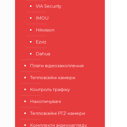
VIA Security
IMOU
Hikvision
Ezviz
Dahua
Плати відеозахоплення
Тепловізійні камери
Контроль трафіку
Накопичувачі
Тепловізійні PTZ-камери
Комплекти відеонагляду