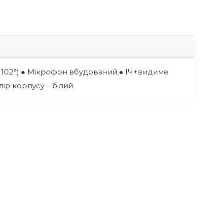
ду 102°);● Мікрофон вбудований;● ІЧ+видиме
лір корпусу – білий