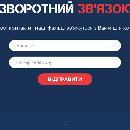
Зворотний
зв'язо
ої контакти і наші фахівці зв’яжуться з Вами для ко