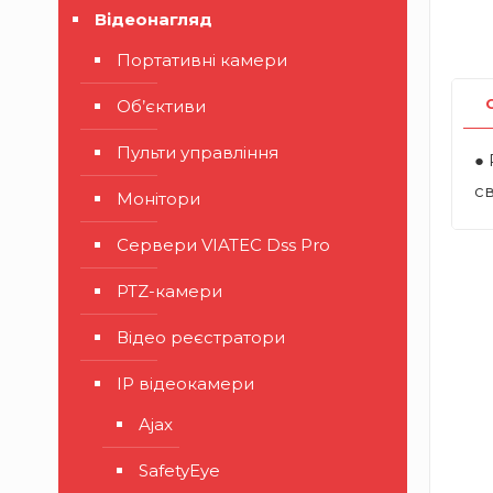
Відеонагляд
Портативні камери
Об’єктиви
Пульти управління
● 
св
Монітори
Сервери VIATEC Dss Pro
PTZ-камери
Відео реєстратори
IP відеокамери
Ajax
SafetyEye