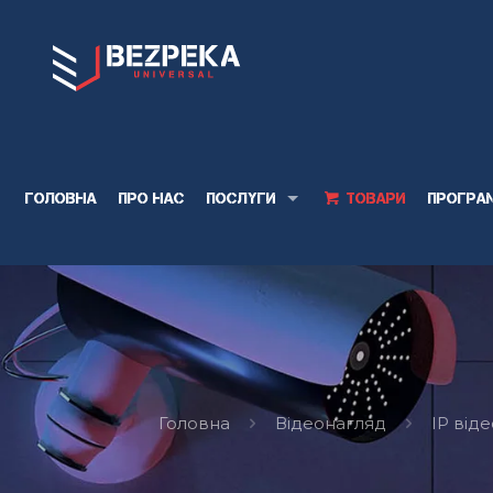
Головна
Про нас
Послуги
Товари
Програ
Головна
Відеонагляд
IP від