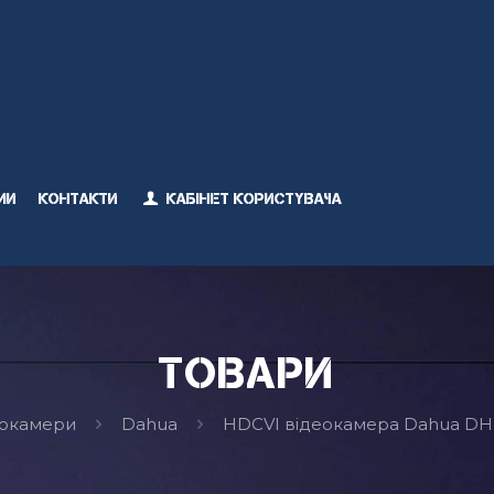
ми
Контакти
Кабінет користувача
Товари
еокамери
Dahua
HDCVI відеокамера Dahua DH