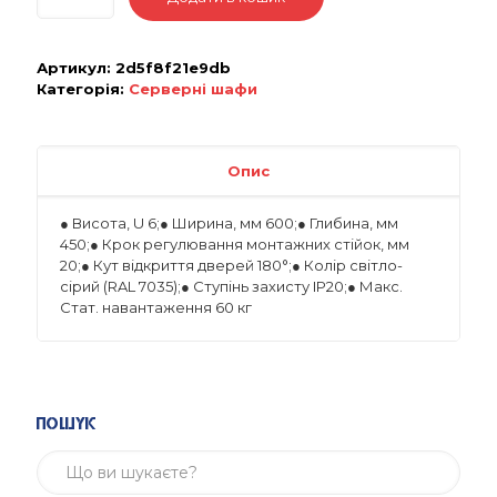
Артикул:
2d5f8f21e9db
Категорія:
Серверні шафи
Опис
● Висота, U 6;● Ширина, мм 600;● Глибина, мм
450;● Крок регулювання монтажних стійок, мм
20;● Кут відкриття дверей 180°;● Колір світло-
сірий (RAL 7035);● Ступінь захисту IP20;● Макс.
Стат. навантаження 60 кг
Пошук