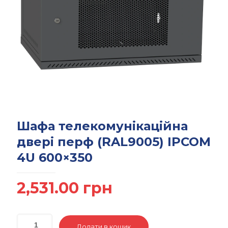
Шафа телекомунікаційна
двері перф (RAL9005) IPCOM
4U 600×350
2,531.00
грн
Додати в кошик