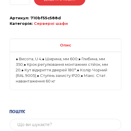
Артикул:
710bf55c588d
Категорія:
Серверні шафи
Опис
● Висота, U 4;● Ширина, мм 600;● Глибина, мм
350;● Крок регулювання монтажних стійок, мм
20;● Кут відкриття дверей 180°;● Колір Чорний
(RAL 9005);● Ступінь захисту IP20;● Макс. Стат.
навантаження 60 кг
Пошук