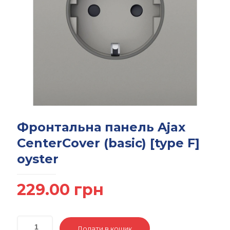
Фронтальна панель Ajax
CenterCover (basic) [type F]
oyster
229.00
грн
Додати в кошик