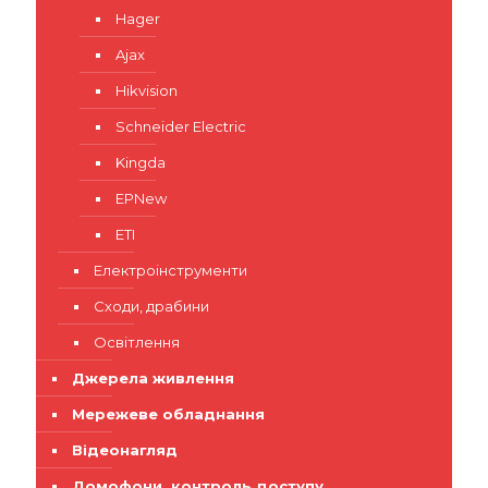
Hager
Ajax
Hikvision
Schneider Electric
Kingda
EPNew
ETI
Електроінструменти
Сходи, драбини
Освітлення
Джерела живлення
Мережеве обладнання
Відеонагляд
Домофони, контроль доступу