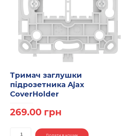
Тримач заглушки
підрозетника Ajax
CoverHolder
269.00
грн
Додати в кошик