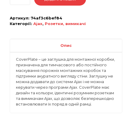
Артикул:
74af3c6bef84
Категорії:
Ajax
,
Розетки, вимикачі
Опис
CoverPlate – це заглушка для монтажної коробки,
призначена для тимчасового або постійного
маскування порожніх монтажних коробок та
підтримки акуратного вигляду стіни. Заглушку не
можна додавати до системи Ajax і не можна
керувати через програми Ajax. CoverPlate має
дизайн та кольори, ідентичні розумним розеткам
та вимикачам Ajax, що дозволяє безперешкодно
встановлювати їх поряд в одній рамці.