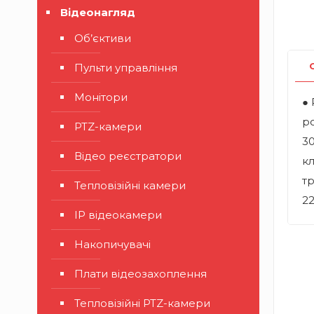
Відеонагляд
Об’єктиви
Пульти управління
Монітори
● 
ро
PTZ-камери
30
Відео реєстратори
кл
тр
Тепловізійні камери
22
IP відеокамери
Накопичувачі
Плати відеозахоплення
Тепловізійні PTZ-камери