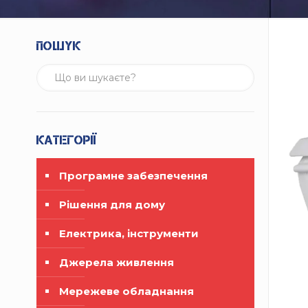
Пошук
Категорії
Програмне забезпечення
Рішення для дому
Електрика, інструменти
Джерела живлення
Мережеве обладнання