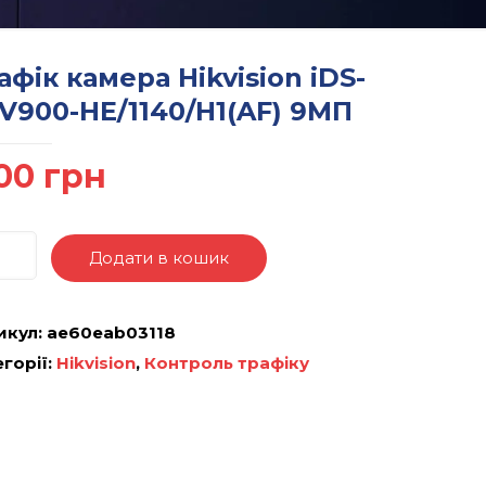
афік камера Hikvision iDS-
V900-HE/1140/H1(AF) 9МП
00
грн
Додати в кошик
икул:
ae60eab03118
горії:
Hikvision
,
Контроль трафіку