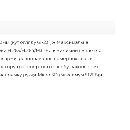
40мм (кут огляду 61-23°);● Максимальна
деки H.265/H.264/MJPEG;● Видимий світло (до
 аларми: розпізнавання номерних знаків,
кольору транспортного засобу, захоплення
апрямку руху;● Micro SD (максимум 512ГБ);●