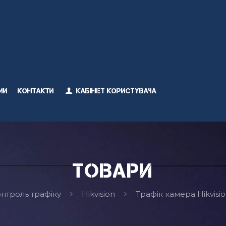
ми
Контакти
Кабінет користувача
Товари
нтроль трафіку
Hikvision
Трафік камера Hikvisi