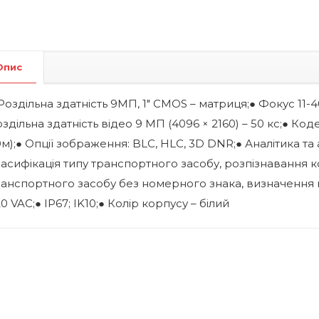
Опис
Роздільна здатність 9МП, 1″ CMOS – матриця;● Фокус 11-
здільна здатність відео 9 МП (4096 × 2160) – 50 кс;● Ко
м);● Опції зображення: BLC, HLC, 3D DNR;● Аналітика та
асифікація типу транспортного засобу, розпізнавання 
анспортного засобу без номерного знака, визначення н
0 VAC;● IP67; IK10;● Колір корпусу – білий