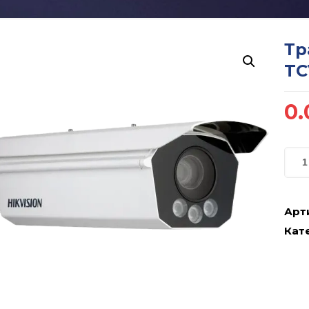
Тр
TC
0.
Арт
Кате