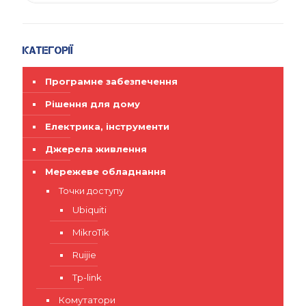
Категорії
Програмне забезпечення
Рішення для дому
Електрика, інструменти
Джерела живлення
Мережеве обладнання
Точки доступу
Ubiquiti
MikroTik
Ruijie
Tp-link
Комутатори