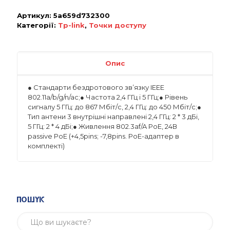
Артикул:
5a659d732300
Категорії:
Tp-link
,
Точки доступу
Опис
● Стандарти бездротового зв’язку IEEE
802.11a/b/g/n/ac;● Частота 2,4 ГГц і 5 ГГц;● Рівень
сигналу 5 ГГц: до 867 Мбіт/с, 2,4 ГГц: до 450 Мбіт/с;●
Тип антени 3 внутрішні направлені 2,4 ГГц: 2 * 3 дБі,
5 ГГц: 2 * 4 дБі;● Живлення 802.3af/A PoE, 24В
passive PoE (+4,5pins; -7,8pins. PoE-адаптер в
комплекті)
Пошук