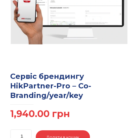
Сервіс брендингу
HikPartner-Pro – Co-
Branding/year/key
1,940.00
грн
Додати в кошик