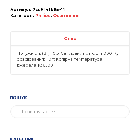
Артикул:
7cc9f4fb8e41
Категорії:
Philips
,
Освітлення
Опис
Потужність (Вт): 10,5; Світловий потік, Lm: 900; Кут
розсіювання: 110 °; Колірна температура
джерела, K: 6500
Пошук
Категорії