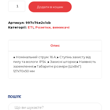
Додати в кошик
Артикул:
997c74e2c1cb
Категорії:
ETI
,
Розетки, вимикачі
Опис
● Номінальний струм: 16 А;● Ступінь захисту від
пилу та вологи: IP54 ;● Захисні шторки;● Наявність
заземлення;● Габаритні розміри (ШхВхГ):
127х70х50 мм
Пошук