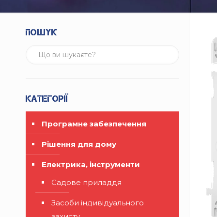
Пошук
Категорії
Програмне забезпечення
Рішення для дому
Електрика, інструменти
Садове приладдя
Засоби індивідуального
захисту