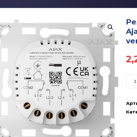
Ре
Aj
ver
2,
Арт
Кате