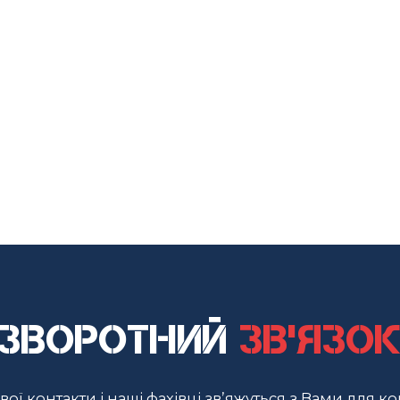
Зворотний
зв'язо
ої контакти і наші фахівці зв’яжуться з Вами для ко