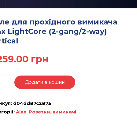
ле для прохідного вимикача
ax LightCore (2-gang/2-way)
tical
259.00
грн
Додати в кошик
икул:
d04dd87c287a
горії:
Ajax
,
Розетки, вимикачі