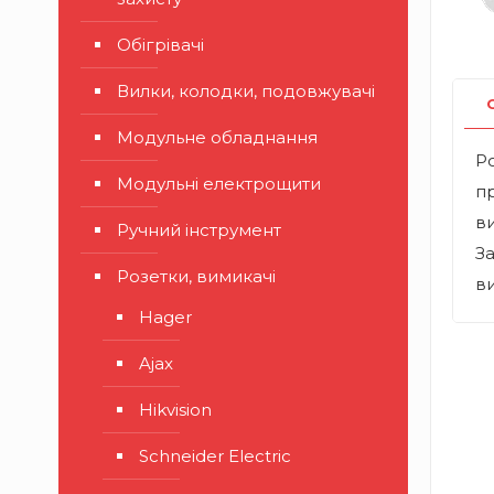
Обігрівачі
Вилки, колодки, подовжувачі
Модульне обладнання
Ро
Модульні електрощити
пр
ви
Ручний інструмент
За
Розетки, вимикачі
в
Hager
Ajax
Hikvision
Schneider Electric