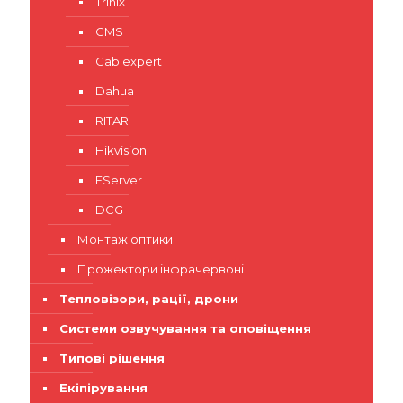
Trinix
CMS
Cablexpert
Dahua
RITAR
Hikvision
EServer
DCG
Монтаж оптики
Прожектори інфрачервоні
Тепловізори, рації, дрони
Системи озвучування та оповіщення
Типові рішення
Екіпірування