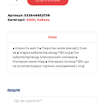
Додати в кошик
Артикул:
533646652f38
Категорії:
ЗЗКМ
,
Кабель
Опис
● Кількість жил 3;● Перетин жили (мм кв) 2.5 мм
кв;● Марка кабелю/проводу ПВСнгд;● Тип
кабелю/проводу Електричний силовий;●
Матеріал жили Мідь;● Матеріал ізоляції ПВХ, що
не розповсюджує горіння, малодимний (-нгд)
Пошук