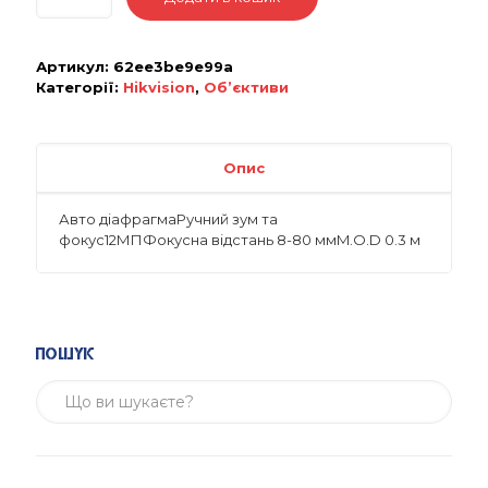
Артикул:
62ee3be9e99a
Категорії:
Hikvision
,
Об’єктиви
Опис
Авто діафрагмаРучний зум та
фокус12МПФокусна відстань 8-80 ммM.O.D 0.3 м
Пошук