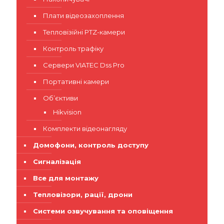
Плати відеозахоплення
Тепловізійні PTZ-камери
Контроль трафіку
Сервери VIATEC Dss Pro
Портативні камери
Об’єктиви
Hikvision
Комплекти відеонагляду
Домофони, контроль доступу
Сигналізація
Все для монтажу
Тепловізори, рації, дрони
Системи озвучування та оповіщення