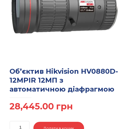
Об’єктив Hikvision HV0880D-
12MPIR 12МП з
автоматичною діафрагмою
28,445.00
грн
Додати в кошик