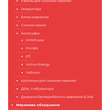
Кабель для сонячних панелей
Генератори
Блоки живлення
Сонячні панелі
Аксесуари
HYXiPower
Pro'sKit
ETI
Victron Energy
Voltronic
Кріплення для сонячних панелей
ДБЖ, стабілізатори
Джерела безперебійного живлення 12-24В
Мережеве обладнання