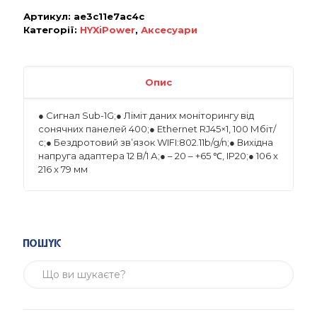
Артикул:
ae3c11e7ac4c
Категорії:
HYXiPower
,
Аксесуари
Опис
● Сигнал Sub-1G;● Ліміт даних моніторингу від
сонячних панелей 400;● Ethernet RJ45×1, 100 Мбіт/
с;● Бездротовий зв’язок WIFI:802.11b/g/n;● Вихідна
напруга адаптера 12 В/1 А;● – 20 – +65 ℃, IP20;● 106 x
216 x 79 мм
Пошук