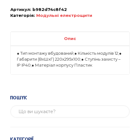
Артикул:
b982d74c8f42
Категорія:
Модульні електрощити
Опис
● Тип монтажу вбудований;● Кількість модулів 12;●
Габарити (ВхШхГ) 220х295х100;● Ступінь захисту –
IP IP40;● Матеріал корпусу Пластик
Пошук
Категорії