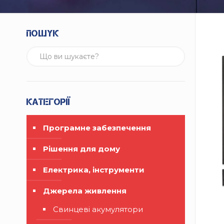
Пошук
Категорії
Програмне забезпечення
Рішення для дому
Електрика, інструменти
Джерела живлення
Свинцеві акумулятори