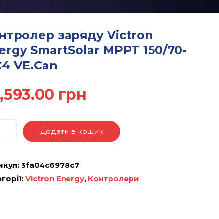
нтролер заряду Victron
ergy SmartSolar MPPT 150/70-
4 VE.Can
,593.00
грн
Додати в кошик
икул:
3fa04c6978c7
горії:
Victron Energy
,
Контролери