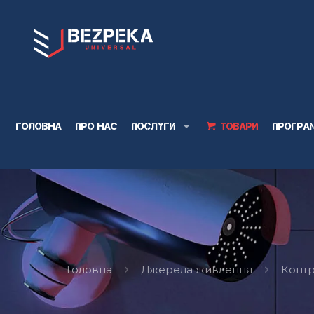
Головна
Про нас
Послуги
Товари
Програ
Головна
Джерела живлення
Конт