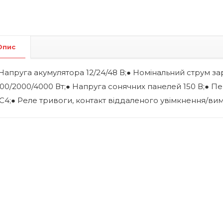
Опис
Напруга акумулятора 12/24/48 В;● Номінальний струм за
00/2000/4000 Вт;● Напруга сонячних панелей 150 В;● Пер
C4;● Реле тривоги, контакт віддаленого увімкнення/ви