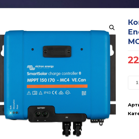
Ко
En
MC
22
Арт
Кате