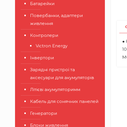
Батарейки
Повербанки, адаптери
живлення
Контролери
● 
Victron Energy
10
M
Інвертори
Зарядні пристрої та
аксесуари для акумуляторів
Літієві акумуляторимм
Кабель для сонячних панелей
Генератори
Блоки живлення