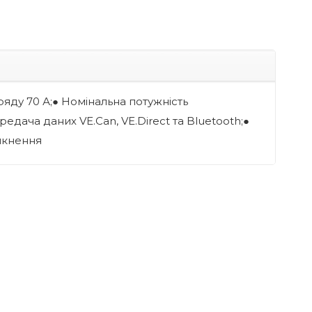
ряду 70 А;● Номінальна потужність
едача даних VE.Can, VE.Direct та Bluetooth;●
мкнення