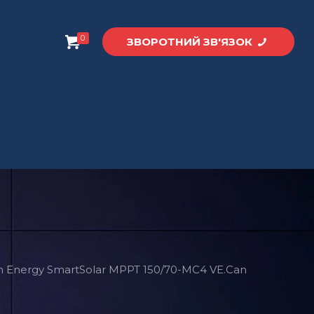
0
ЗВОРОТНИЙ ЗВ'ЯЗОК
n Energy SmartSolar MPPT 150/70-MC4 VE.Can