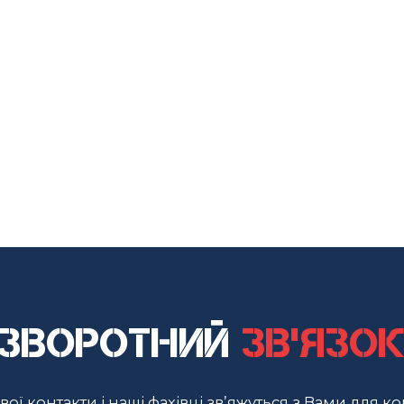
Зворотний
зв'язо
ої контакти і наші фахівці зв’яжуться з Вами для ко