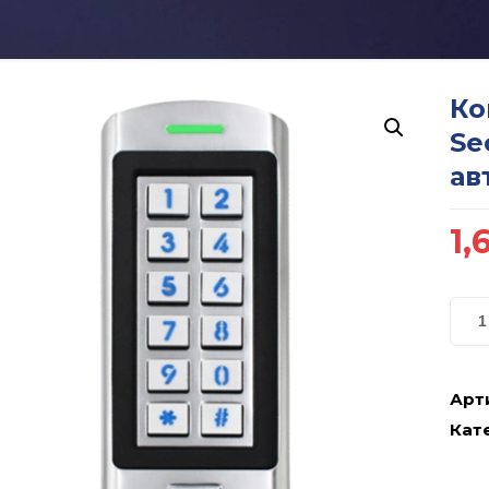
Ко
Se
ав
1,
Арт
Кате