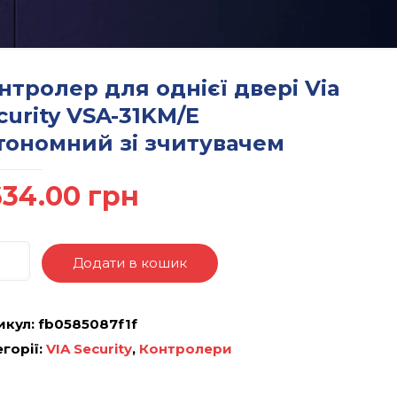
нтролер для однієї двері Via
curity VSA-31KM/E
тономний зі зчитувачем
634.00
грн
Додати в кошик
икул:
fb0585087f1f
горії:
VIA Security
,
Контролери