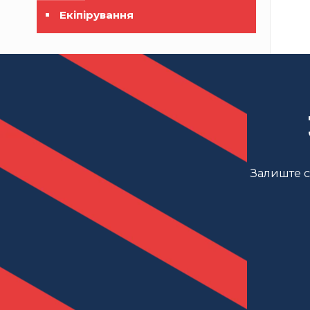
Екіпірування
Залиште св