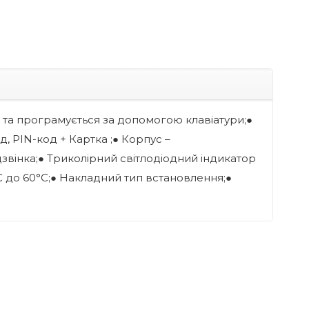
ся та програмується за допомогою клавіатури;●
, PIN-код + Картка ;● Корпус –
звінка;● Триколірний світлодіодний індикатор
°С до 60°С;● Накладний тип встановлення;●