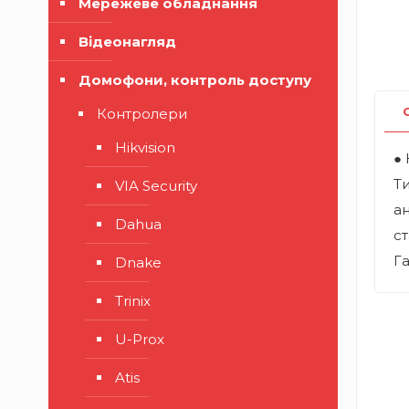
Мережеве обладнання
Відеонагляд
Домофони, контроль доступу
Контролери
Hikvision
● 
Ти
VIA Security
а
Dahua
ст
Га
Dnake
Trinix
U-Prox
Atis