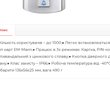
Опис
Кількість користувачів – до 1000;● Легко встановлюєть
п карт EM-Marin;● Працює в 3х режимах: Картка, PIN-код
нтивандальний з цинкового сплаву;● Кнопка дверного д
ану;● Клас захисту – IP66;● Робоча температура від -40
барити 136х56х25 мм, вага 490 г