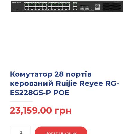
Комутатор 28 портів
керований Ruijie Reyee RG-
ES228GS-P POE
23,159.00
грн
Додати в кошик