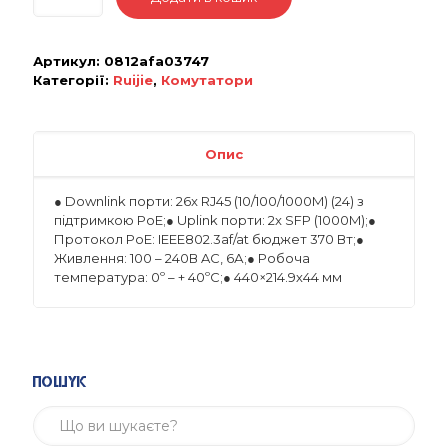
Артикул:
0812afa03747
Категорії:
Ruijie
,
Комутатори
Опис
● Downlink порти: 26x RJ45 (10/100/1000M) (24) з
підтримкою PoE;● Uplink порти: 2x SFP (1000M);●
Протокол PoE: IEEE802.3af/at бюджет 370 Вт;●
Живлення: 100 – 240В AC, 6А;● Робоча
температура: 0º – + 40ºC;● 440×214.9х44 мм
Пошук