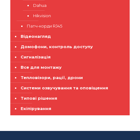
Dahua
Hikvision
Патч-корди RJ45
Відеонагляд
Домофони, контроль доступу
Сигналізація
Все для монтажу
Тепловізори, рації, дрони
Системи озвучування та оповіщення
Типові рішення
Екіпірування