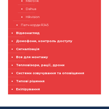
MikroTik
Dahua
Hikvision
Патч-корди RJ45
Відеонагляд
Домофони, контроль доступу
Сигналізація
Все для монтажу
Тепловізори, рації, дрони
Системи озвучування та оповіщення
Типові рішення
Екіпірування