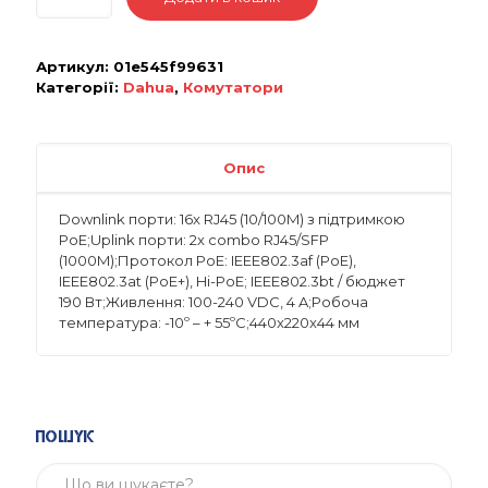
Артикул:
01e545f99631
Категорії:
Dahua
,
Комутатори
Опис
Downlink порти: 16x RJ45 (10/100M) з підтримкою
PoE;Uplink порти: 2x combo RJ45/SFP
(1000M);Протокол PoE: IEEE802.3af (PoE),
IEEE802.3at (PoE+), Hi-PoE; IEEE802.3bt / бюджет
190 Вт;Живлення: 100-240 VDC, 4 A;Робоча
температура: -10º – + 55ºC;440x220x44 мм
Пошук