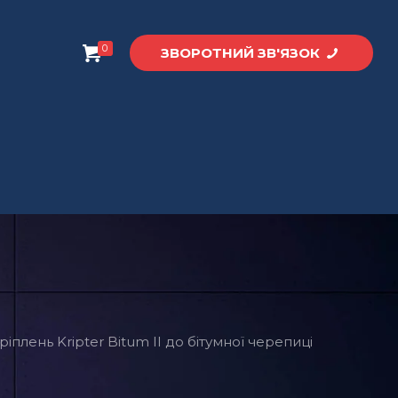
0
ЗВОРОТНИЙ ЗВ'ЯЗОК
іплень Kripter Bitum II до бітумної черепиці