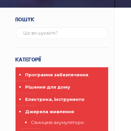
Пошук
Категорії
Програмне забезпечення
Рішення для дому
Електрика, інструменти
Джерела живлення
Свинцеві акумулятори