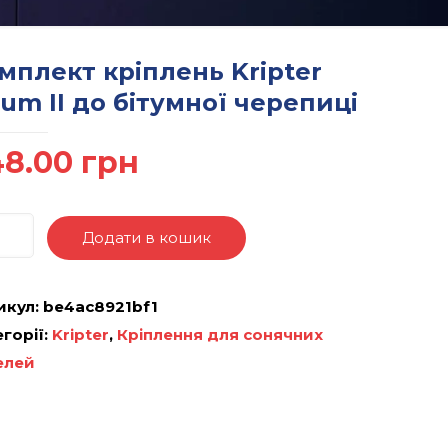
мплект кріплень Kripter
tum II до бітумної черепиці
48.00
грн
Додати в кошик
икул:
be4ac8921bf1
горії:
Kripter
,
Кріплення для сонячних
елей