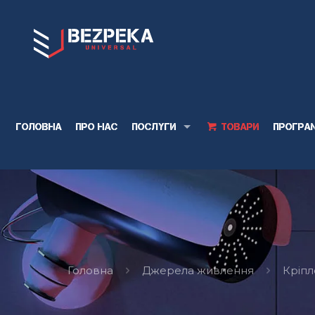
Головна
Про нас
Послуги
Товари
Програ
Головна
Джерела живлення
Кріпл