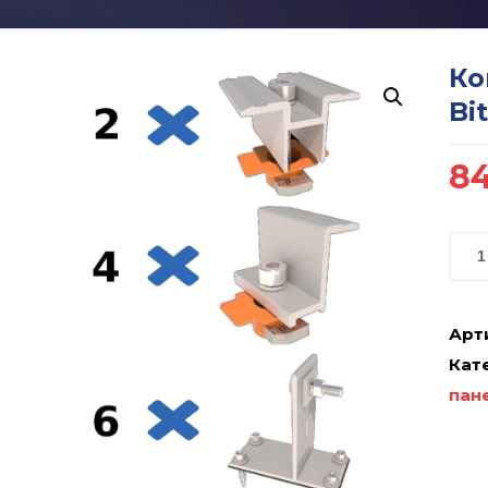
Ко
Bi
8
Арт
Кате
пан