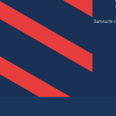
Залиште св