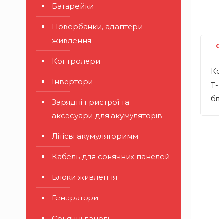
Батарейки
Повербанки, адаптери
живлення
Контролери
К
Інвертори
T-
бі
Зарядні пристрої та
аксесуари для акумуляторів
Літієві акумуляторимм
Кабель для сонячних панелей
Блоки живлення
Генератори
Сонячні панелі