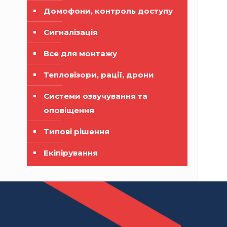
Домофони, контроль доступу
Сигналізація
Все для монтажу
Тепловізори, рації, дрони
Системи озвучування та
оповіщення
Типові рішення
Екіпірування