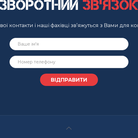
Зворотний
зв'язо
ої контакти і наші фахівці зв’яжуться з Вами для ко