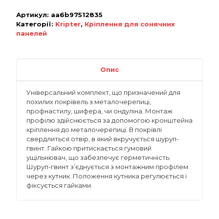
Артикул:
aa6b97512835
Категорії:
Kripter
,
Кріплення для сонячних
панелей
Опис
Універсальний комплект, що призначений для
похилих покрівель з металочерепиці,
профнастилу, шифера, чи ондуліна. Монтаж
профілю здійснюється за допомогою кронштейна
кріплення до металочерепиці. В покрівлі
свердлиться отвір, в який вкручується шуруп-
гвинт. Гайкою притискається гумовий
ущільнювач, що забезпечує герметичність.
Шуруп-гвинт з’єднується з монтажним профілем
через кутник. Положення кутника регулюється і
фіксується гайками.