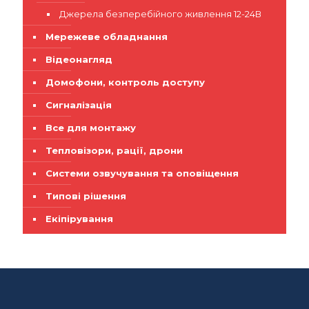
Джерела безперебійного живлення 12-24В
Мережеве обладнання
Відеонагляд
Домофони, контроль доступу
Сигналізація
Все для монтажу
Тепловізори, рації, дрони
Системи озвучування та оповіщення
Типові рішення
Екіпірування