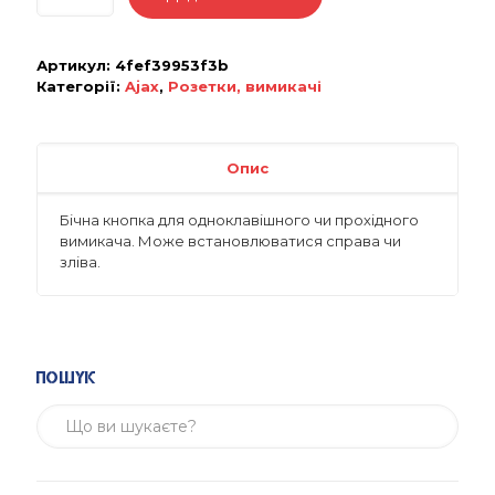
Артикул:
4fef39953f3b
Категорії:
Ajax
,
Розетки, вимикачі
Опис
Бічна кнопка для одноклавішного чи прохідного
вимикача. Може встановлюватися справа чи
зліва.
Пошук