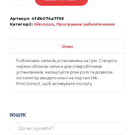
Артикул:
4fdb074a7f99
Категорії:
Hikvision
,
Програмне забезпечення
Опис
5 облікових записів установника на 1 рік. Створіть
окремі облікові записи для співробітників
установників, налаштуйте різні ролі та дозволи.
Інсталятор вводить ключ на порталі Hik-
ProConnect, щоб активувати послугу.
Пошук