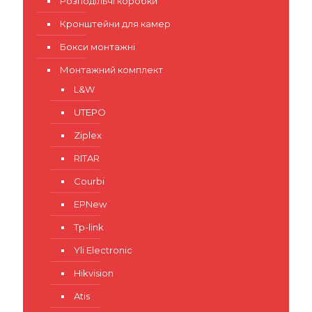
Розподільчі коробки
Кронштейни для камер
Бокси монтажні
Монтажний комплект
L&W
UTEPO
Ziplex
RITAR
Courbi
EPNew
Tp-link
Yli Electronic
Hikvision
Atis