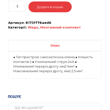
Додати в кошик
Артикул:
8173ff76aed6
Категорії:
Wago
,
Монтажний комплект
Опис
● Тип пристрою самозатискна клема;● Кількість
контактів 2;● Номінальний струм 24А;●
Мінімальний переріз дроту, мм2 1мм²;●
Максимальний переріз дроту, мм2 2,5 мм²
Пошук