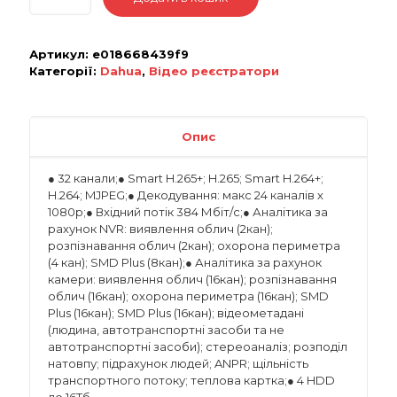
Артикул:
e018668439f9
Категорії:
Dahua
,
Відео реєстратори
Опис
● 32 канали;● Smart H.265+; H.265; Smart H.264+;
H.264; MJPEG;● Декодування: макс 24 каналів х
1080р;● Вхідний потік 384 Мбіт/с;● Аналітика за
рахунок NVR: виявлення облич (2кан);
розпізнавання облич (2кан); охорона периметра
(4 кан); SMD Plus (8кан);● Аналітика за рахунок
камери: виявлення облич (16кан); розпізнавання
облич (16кан); охорона периметра (16кан); SMD
Plus (16кан); SMD Plus (16кан); відеометадані
(людина, автотранспортні засоби та не
автотранспортні засоби); стереоаналіз; розподіл
натовпу; підрахунок людей; ANPR; щільність
транспортного потоку; теплова картка;● 4 HDD