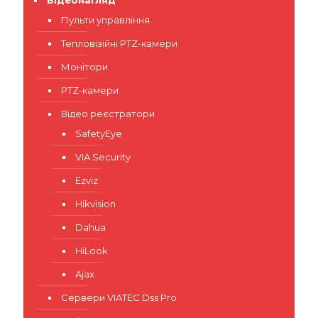
Відеонагляд
Пульти управління
Тепловізійні PTZ-камери
Монітори
PTZ-камери
Відео реєстратори
SafetyEye
VIA Security
Ezviz
Hikvision
Dahua
HiLook
Ajax
Сервери VIATEC Dss Pro