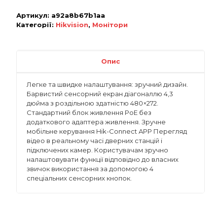
Артикул:
a92a8b67b1aa
Категорії:
Hikvision
,
Монітори
Опис
Легке та швидке налаштування: зручний дизайн.
Барвистий сенсорний екран діагоналлю 4,3
дюйма з роздільною здатністю 480×272.
Стандартний блок живлення PoE без
додаткового адаптера живлення. Зручне
мобільне керування Hik-Connect APP Перегляд
відео в реальному часі дверних станцій і
підключених камер. Користувачам зручно
налаштовувати функції відповідно до власних
звичок використання за допомогою 4
спеціальних сенсорних кнопок.