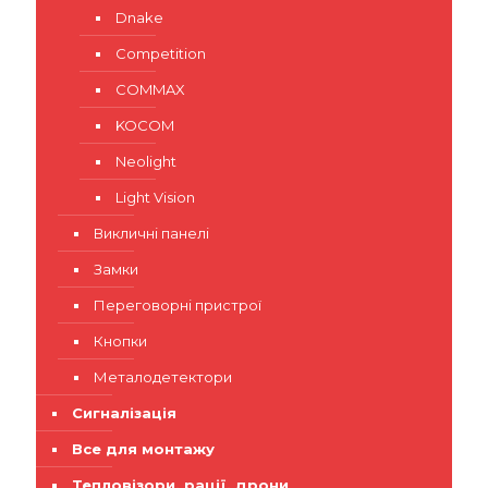
Dnake
Competition
COMMAX
KOCOM
Neolight
Light Vision
Викличні панелі
Замки
Переговорні пристрої
Кнопки
Металодетектори
Сигналізація
Все для монтажу
Тепловізори, рації, дрони