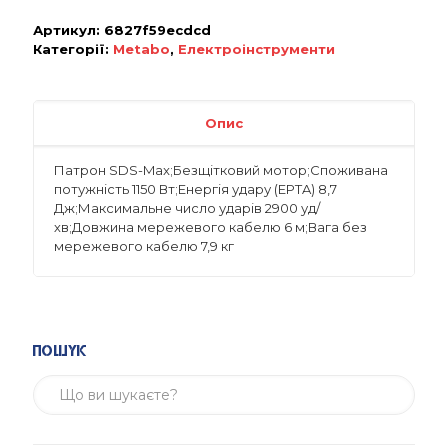
Артикул:
6827f59ecdcd
Категорії:
Metabo
,
Електроінструменти
Опис
Патрон SDS-Max;Безщітковий мотор;Споживана
потужність 1150 Вт;Енергія удару (EPTA) 8,7
Дж;Максимальне число ударів 2900 уд/
хв;Довжина мережевого кабелю 6 м;Вага без
мережевого кабелю 7,9 кг
Пошук