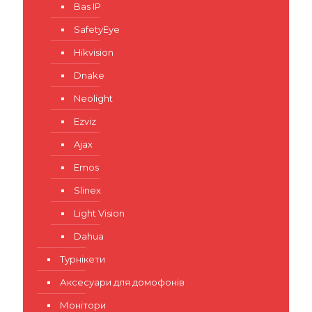
Bas IP
SafetyEye
Hikvision
Dnake
Neolight
Ezviz
Ajax
Emos
Slinex
Light Vision
Dahua
Турнікети
Аксесуари для домофонів
Монітори