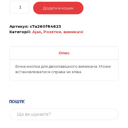
Додати в кошик
Артикул:
c7a260f84623
Категорії:
Ajax
,
Розетки, вимикачі
Опис
Бічна кнопка для двоклавішного вимикача. Може
встановлюватися справа чи зліва.
Пошук