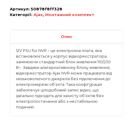
Артикул:
50878f8ff328
Категорії:
Ajax
,
Монтажний комплект
Опис
12V PSU for NVR – це електронна плата, яка
встановлюється у корпус відеореєстратора,
замінюючи стандартний блок живлення 110/230
В~. Завдяки альтернативному блоку живлення,
відеореєстратор Ajax NVR може працювати від
низьковольтного джерела без підключення до
електромережі об’єкта. Така конфігурація
забезпечує цілодобовий запис відео, що
ідеально підходить для захисту об’єктів без
електропостачання або з нестабільною
подачею.