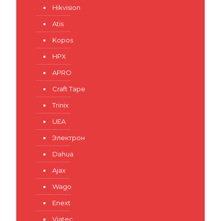
Hikvision
Atis
Kopos
HPX
APRO
Craft Tape
Trinix
UEA
Электрон
Dahua
Ajax
Wago
Enext
Viatec