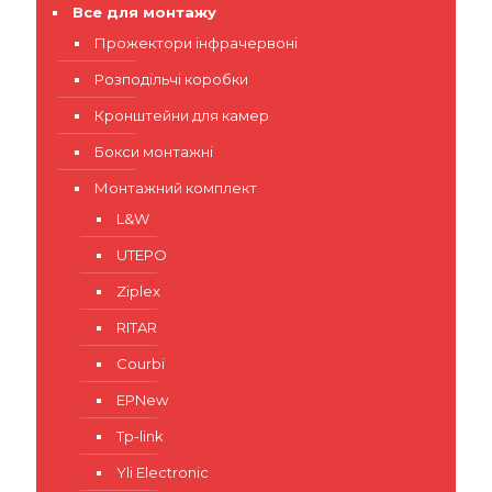
Все для монтажу
Прожектори інфрачервоні
Розподільчі коробки
Кронштейни для камер
Бокси монтажні
Монтажний комплект
L&W
UTEPO
Ziplex
RITAR
Courbi
EPNew
Tp-link
Yli Electronic