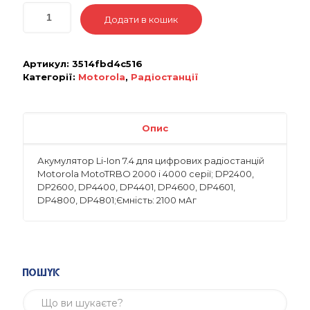
Додати в кошик
Артикул:
3514fbd4c516
Категорії:
Motorola
,
Радіостанції
Опис
Акумулятор Li-Ion 7.4 для цифрових радіостанцій
Motorola MotoTRBO 2000 і 4000 серії; DP2400,
DP2600, DP4400, DP4401, DP4600, DP4601,
DP4800, DP4801;Ємність: 2100 мАг
Пошук