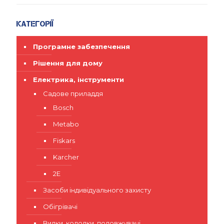
Категорії
Програмне забезпечення
Рішення для дому
Електрика, інструменти
Садове приладдя
Bosch
Metabo
Fiskars
Karcher
2E
Засоби індивідуального захисту
Обігрівачі
Вилки, колодки, подовжувачі