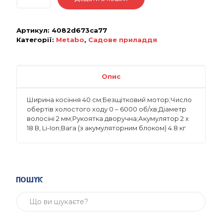
Артикул:
4082d673ca77
Категорії:
Metabo
,
Садове приладдя
Опис
Ширина косіння 40 см;Безщітковий мотор;Число
обертів холостого ходу 0 – 6000 об/хв;Діаметр
волосіні 2 мм;Рукоятка дворучна;Акумулятор 2 x
18 В, Li-Ion;Вага (з акумуляторним блоком) 4.8 кг
Пошук