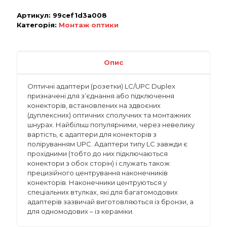
Артикул:
99cef1d3a008
Категорія:
Монтаж оптики
Опис
Оптичні адаптери (розетки) LC/UPС Duplex
призначені для з’єднання або підключення
конекторів, встановлених на здвоєних
(дуплексних) оптичних сполучних та монтажних
шнурах. Найбільш популярними, через невелику
вартість, є адаптери для конекторів з
поліруванням UPС. Адаптери типу LC завжди є
прохідними (тобто до них підключаються
конектори з обох сторін) і служать також
прецизійного центрування наконечників
конекторів. Наконечники центруються у
спеціальних втулках, які для багатомодових
адаптерів зазвичай виготовляються із бронзи, а
для одномодових – із кераміки.