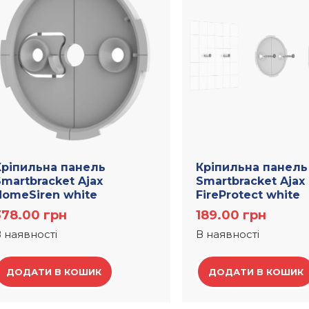
Кріпильна панель
Кріпильна панель
martbracket Ajax
Smartbracket Ajax
HomeSiren white
FireProtect white
378.00
грн
189.00
грн
 наявності
В наявності
ДОДАТИ В КОШИК
ДОДАТИ В КОШИК