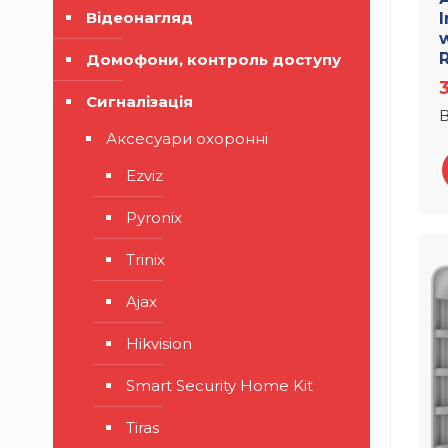
Відеонагляд
I
w
Домофони, контроль доступу
Сигналізація
В
Аксесуари охоронні
Ezviz
Pyronix
Trinix
Ajax
Hikvision
Smart Security Home Kit
Tiras