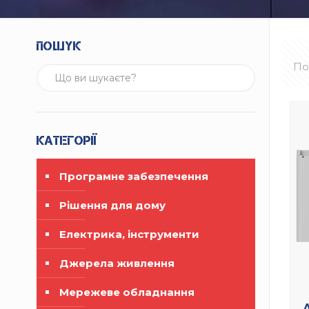
Пошук
По
Категорії
Програмне забезпечення
Рішення для дому
Електрика, інструменти
Джерела живлення
Мережеве обладнання