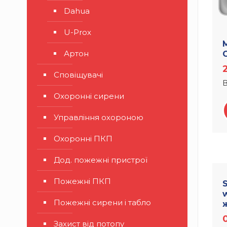
Dahua
U-Prox
Артон
Сповіщувачі
В
Охоронні сирени
Управління охороною
Охоронні ПКП
Дод. пожежні пристрої
Пожежні ПКП
S
w
Пожежні сирени і табло
Захист від потопу