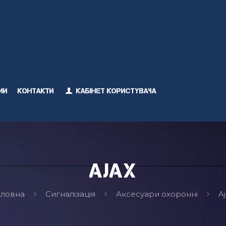
ми
Контакти
Кабінет користувача
Ajax
оловна
Сигналізація
Аксесуари охоронні
A