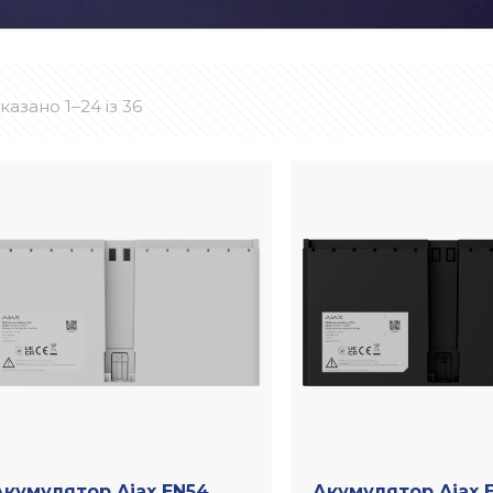
казано 1–24 із 36
Акумулятор Ajax EN54
Акумулятор Ajax 