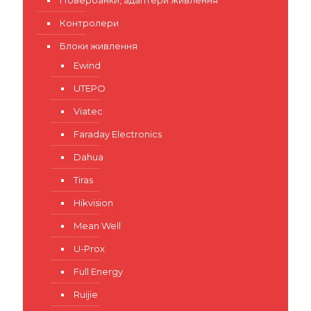
Повербанки, адаптери живлення
Контролери
Блоки живлення
Ewind
UTEPO
Viatec
Faraday Electronics
Dahua
Tiras
Hikvision
Mean Well
U-Prox
Full Energy
Ruijie